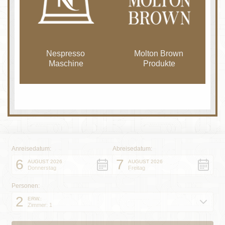
Nespresso
Molton Brown
Maschine
Produkte
Anreisedatum:
Abreisedatum:
6
7
AUGUST 2026
AUGUST 2026
Donnerstag
Freitag
Personen:
2
ERW.:
Zimmer: 1